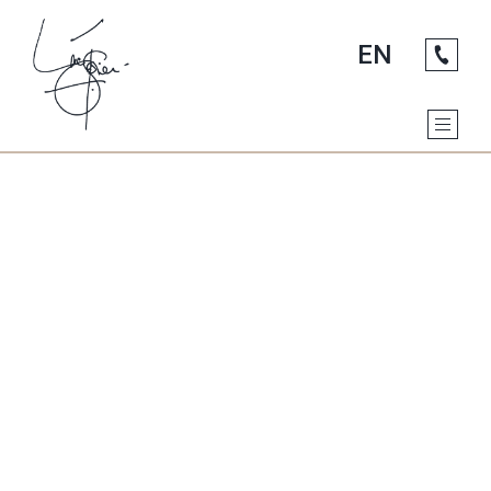
DÉMARCHE ARTISTIQUE
Aller au contenu principal
GALERIE PHOTO
EXPOSITIONS
EN
VIDÉO
CONTACTEZ-MOI